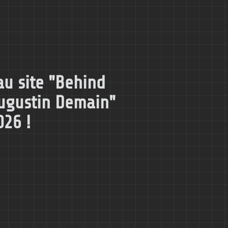
u site "Behind
Augustin Demain"
026 !